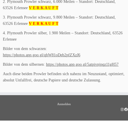
2. Plymouth Prowler schwarz, 6.000 Meilen – Standort: Deutschland,
63526 Erlensee
V E R K A U F T
3. Plymouth Prowler schwarz, 9.800 Meilen – Standort: Deutschland,
63526 Erlensee
V E R K A U F T
4. Plymouth Prowler silber, 1.900 Meilen – Standort: Deutschland, 63526
Erlensee
Bilder von dem schwarzen:
https://photos.app.goo.gl/qbW81oDeb2pfZXzJ6
Bilder von dem silbernen:
https://photos.app.goo.gl/5atpivnjpqz11gH57
Auch diese beiden Prowler befinden sich nahezu im Neuzustand, optimiert,
absolut Unfallfrei, deutsche Papiere und deutsche Zulassung.
Anmelden
Insta
Fa