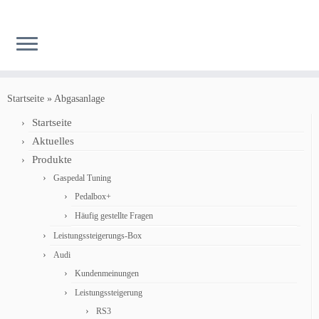
Zum
Inhalt
Startseite
»
Abgasanlage
springen
Startseite
Aktuelles
Produkte
Gaspedal Tuning
Pedalbox+
Häufig gestellte Fragen
Leistungssteigerungs-Box
Audi
Kundenmeinungen
Leistungssteigerung
RS3