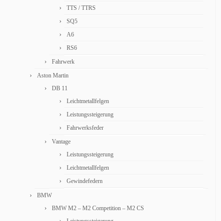
TTS / TTRS
SQ5
A6
RS6
Fahrwerk
Aston Martin
DB 11
Leichtmetallfelgen
Leistungssteigerung
Fahrwerksfeder
Vantage
Leistungssteigerung
Leichtmetallfelgen
Gewindefedern
BMW
BMW M2 – M2 Competition – M2 CS