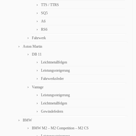
TTS / TTRS
SQ5
A6
RS6
Fahrwerk
Aston Martin
DB 11
Leichtmetallfelgen
Leistungssteigerung
Fahrwerksfeder
Vantage
Leistungssteigerung
Leichtmetallfelgen
Gewindefedern
BMW
BMW M2 – M2 Competition – M2 CS