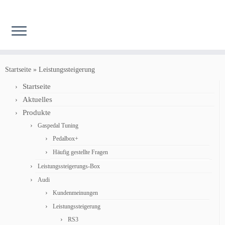
Zum
Inhalt
Startseite
»
Leistungssteigerung
springen
Startseite
Aktuelles
Produkte
Gaspedal Tuning
Pedalbox+
Häufig gestellte Fragen
Leistungssteigerungs-Box
Audi
Kundenmeinungen
Leistungssteigerung
RS3