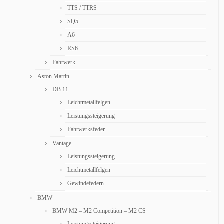
TTS / TTRS
SQ5
A6
RS6
Fahrwerk
Aston Martin
DB 11
Leichtmetallfelgen
Leistungssteigerung
Fahrwerksfeder
Vantage
Leistungssteigerung
Leichtmetallfelgen
Gewindefedern
BMW
BMW M2 – M2 Competition – M2 CS