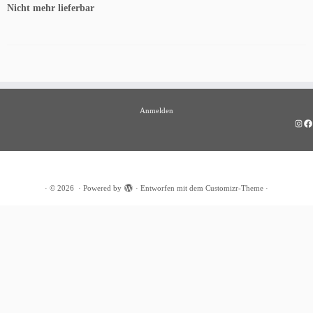
Nicht mehr lieferbar
Anmelden
Insta
Fa
·
© 2026
·
Powered by
·
Entworfen mit dem
Customizr-Theme
·