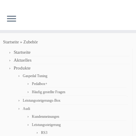
Zum
Inhalt
Startseite
»
Zubehör
springen
Startseite
Aktuelles
Produkte
Gaspedal Tuning
Pedalbox+
Häufig gestellte Fragen
Leistungssteigerungs-Box
Audi
Kundenmeinungen
Leistungssteigerung
RS3