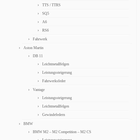
TTS / TTRS
SQ5
A6
RS6
Fahrwerk
Aston Martin
DB 11
Leichtmetallfelgen
Leistungssteigerung
Fahrwerksfeder
Vantage
Leistungssteigerung
Leichtmetallfelgen
Gewindefedern
BMW
BMW M2 – M2 Competition – M2 CS