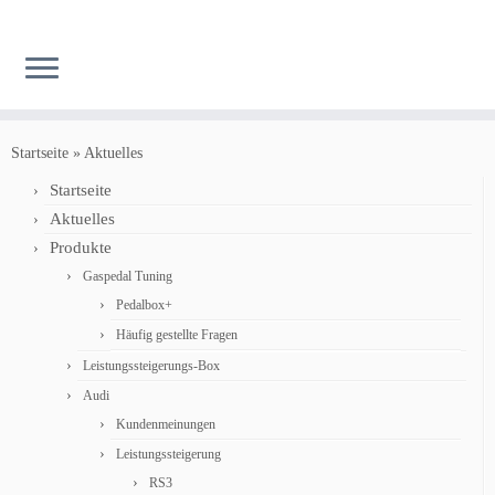
Zum
Inhalt
Startseite
»
Aktuelles
springen
Startseite
Aktuelles
Produkte
Gaspedal Tuning
Pedalbox+
Häufig gestellte Fragen
Leistungssteigerungs-Box
Audi
Kundenmeinungen
Leistungssteigerung
RS3