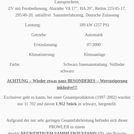
Lautsprechern,
ZV mit Fernbedienung, Aluräder VA 17″, HA 20″, Reifen 225/45-17,
295/40-20, unfallfrei. Sammlerfahrzeug, Deutsche Zulassung
Leistung: 189 kW (257 PS)
Getriebe: Automatik
Erstzulassung: 07/2000
Klimatisierung: Klimaanlage
Farbe: Schwarz Innenausstattung: Vollleder
schwarz
ACHTUNG – Wieder etwas ganz BESONDERES – Wertsteigerung
inklusive!!!
Exclusiver geht es kaum, bei einer Gesamtproduktion (1997-2002) wurden
nur 11.702 und davon
1.912 Stück
in schwarz, hergestellt.
Aufgrund der nur sehr geringen Gesamtfahrleistung befindet sich dieser
PROWLER in einem
absolut
NEUWERTIGEM SAMMLERZUSTAND! (!!)
, der Prowler