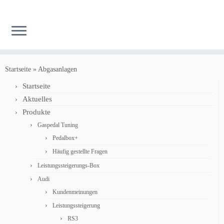
Zum
Inhalt
Startseite
»
Abgasanlagen
springen
Startseite
Aktuelles
Produkte
Gaspedal Tuning
Pedalbox+
Häufig gestellte Fragen
Leistungssteigerungs-Box
Audi
Kundenmeinungen
Leistungssteigerung
RS3