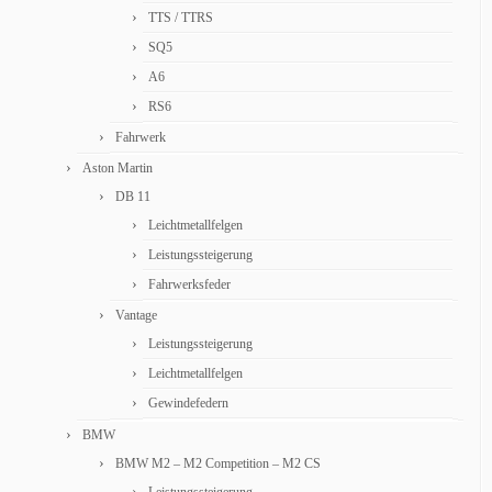
TTS / TTRS
SQ5
A6
RS6
Fahrwerk
Aston Martin
DB 11
Leichtmetallfelgen
Leistungssteigerung
Fahrwerksfeder
Vantage
Leistungssteigerung
Leichtmetallfelgen
Gewindefedern
BMW
BMW M2 – M2 Competition – M2 CS