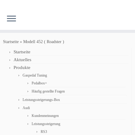
Zum
Inhalt
Startseite
»
Modell 452 ( Roadster )
springen
Startseite
Aktuelles
Produkte
Gaspedal Tuning
Pedalbox+
Häufig gestellte Fragen
Leistungssteigerungs-Box
Audi
Kundenmeinungen
Leistungssteigerung
RS3