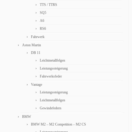
TTS / TTRS
SQ5
A6
RS6
Fahrwerk
Aston Martin
DB 11
Leichtmetallfelgen
Leistungssteigerung
Fahrwerksfeder
Vantage
Leistungssteigerung
Leichtmetallfelgen
Gewindefedern
BMW
BMW M2 – M2 Competition – M2 CS